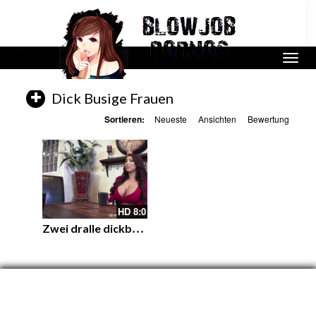
Dick Busige Frauen
Sortieren:
Neueste
Ansichten
Bewertung
HD
8:0
Z
wei dralle dickbusige Babs teilen sie einen Kerl