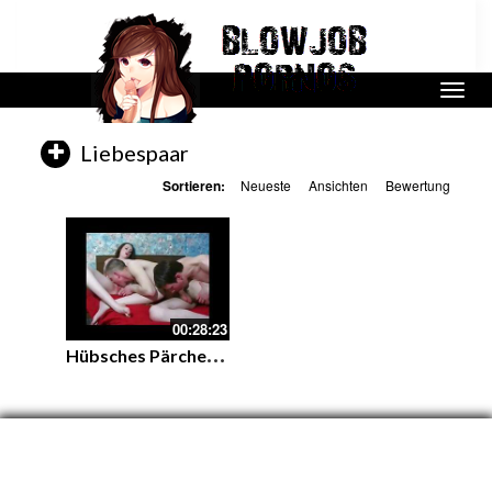
Liebespaar
Sortieren:
Neueste
Ansichten
Bewertung
00:28:23
H
übsches Pärchen teilt sich einen harten Schwanz