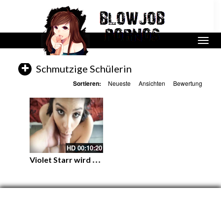
Schmutzige Schülerin
Sortieren:
Neueste
Ansichten
Bewertung
HD
00:10:20
V
iolet Starr wird vom Stiefvater gefickt